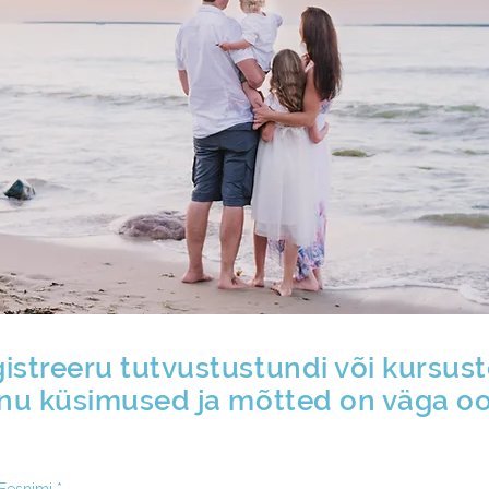
istreeru tutvustustundi või kursust
inu küsimused ja mõtted on väga o