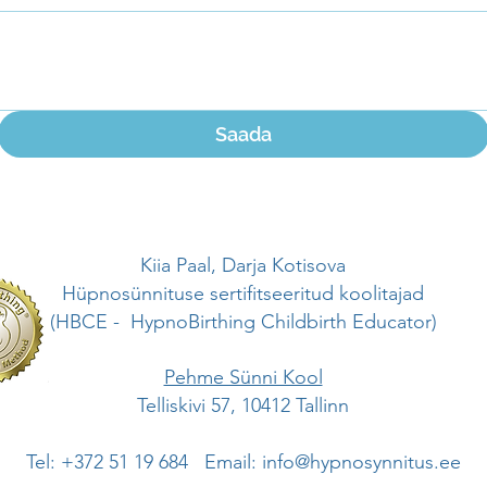
Saada
Kiia Paal, Darja Kotisova
Hüpnosünnituse sertifitseeritud koolitajad
(HBCE - HypnoBirthing Childbirth Educator)
Pehme Sünni Kool
Telliskivi 57, 10412 Tallinn
Tel: +372 51 19 684 Email:
info@hypnosynnitus.ee