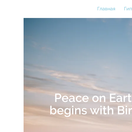
Главная
Ги
Peace on Ear
begins with Bi