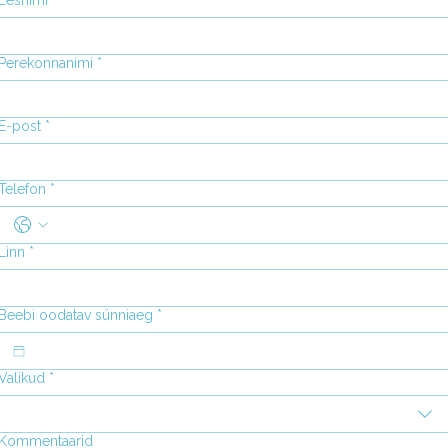
Eesnimi
*
Perekonnanimi
*
E-post
*
Telefon
*
Linn
*
Beebi oodatav sünniaeg
*
Valikud
*
Kommentaarid