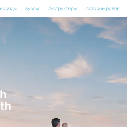
пнороды
Курсы
Инструкторы
Истории родов
th
rth