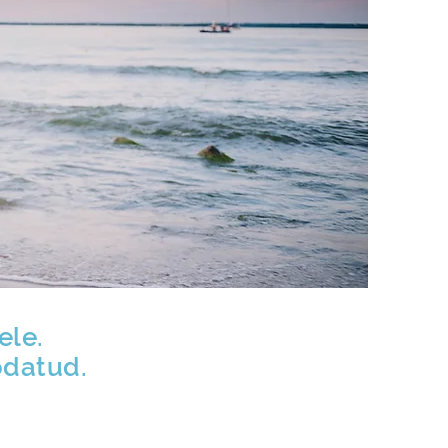
ele.
odatud.