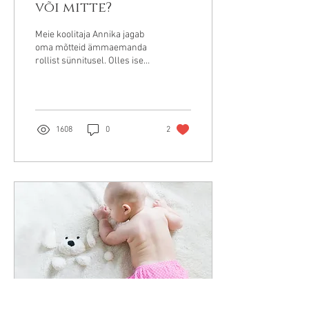
või mitte?
Meie koolitaja Annika jagab
oma mõtteid ämmaemanda
rollist sünnitusel. Olles ise
ämmaemand ja ka kahe
lapse õnnelik ema, on ta
kogenud...
1608
0
2