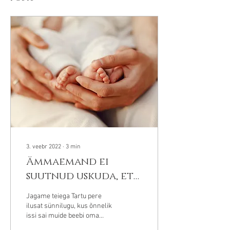
3. veebr 2022
∙
3
min
Ämmaemand ei
suutnud uskuda, et
ma tuhudega nii
Jagame teiega Tartu pere
hästi toime tulen
ilusat sünnilugu, kus õnnelik
issi sai muide beebi oma
kätele püüda. Pere läbis