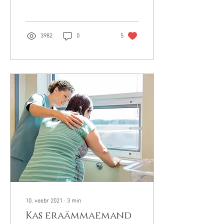
koolituse hüpnosünnituse...
3982
0
5
10. veebr 2021
∙
3
min
Kas eraämmaemand